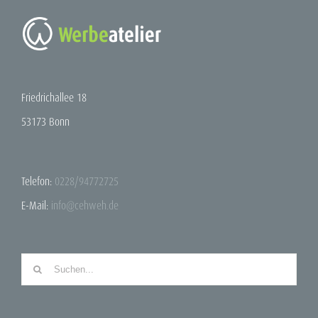
Friedrichallee 18
53173 Bonn
Telefon:
0228/94772725
E-Mail:
info@cehweh.de
Suche
nach: