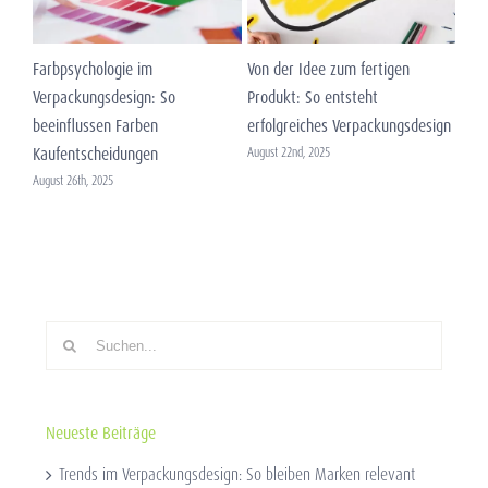
Farbpsychologie im
Von der Idee zum fertigen
Desi
Verpackungsdesign: So
Produkt: So entsteht
verm
beeinflussen Farben
erfolgreiches Verpackungsdesign
Augus
Kaufentscheidungen
August 22nd, 2025
August 26th, 2025
Suche
nach:
Neueste Beiträge
Trends im Verpackungsdesign: So bleiben Marken relevant