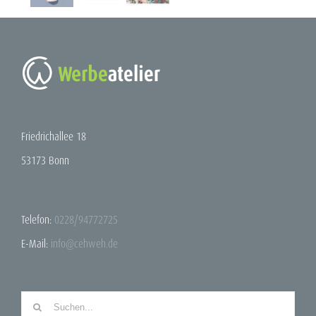
Friedrichallee 18
53173 Bonn
Telefon:
0228/94772725
E-Mail:
info@cehweh.de
Suche