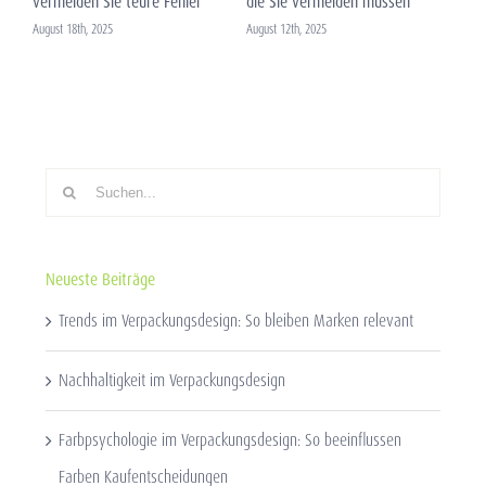
vermeiden Sie teure Fehler
die Sie vermeiden müssen
Ver
sign
August 18th, 2025
August 12th, 2025
Augus
Suche
nach:
Neueste Beiträge
Trends im Verpackungsdesign: So bleiben Marken relevant
Nachhaltigkeit im Verpackungsdesign
Farbpsychologie im Verpackungsdesign: So beeinflussen
Farben Kaufentscheidungen