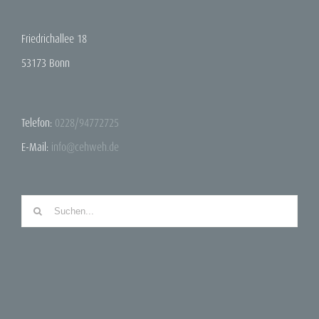
Friedrichallee 18
53173 Bonn
Telefon:
0228/94772725
E-Mail:
info@cehweh.de
Suche
nach: