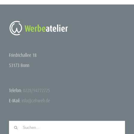
Friedrichallee 18
53173 Bonn
Telefon:
0228/94772725
E-Mail:
info@cehweh.de
Suche