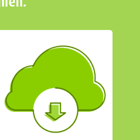
hlen.
Wird NICHT GÜNSTIG sein.
So einfach ist das!
Wenn Ihr Projekt also Nachtschichten
braucht, um rechtzeitig fertig zu werden,
sind diese natürlich entsprechend teurer.
LOS GEHT´S!