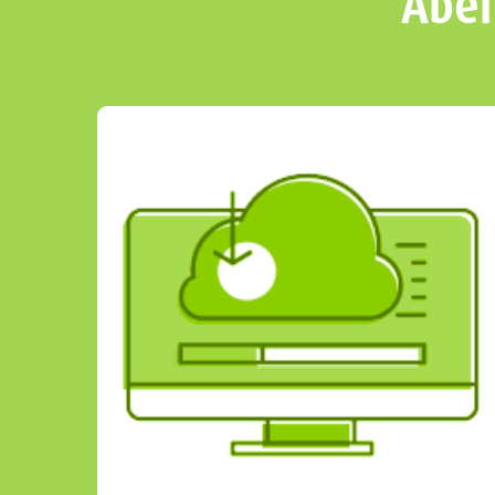
Aber
Wird NICHT SCHNELL sein.
So einfach ist das!
Wenn Sie und Ihr Projekt jedoch ein
wenig „mehr“ Zeit mitbringen, findet
sich auch für diese Variante eine Lösung.
LOS GEHT´S!