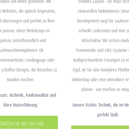
unden von Ihnen gewinnen. Wir
schönes Layout – sie muss tec
n Websites, die optisch begeistern,
einwandfrei funktionieren. Uns
h überzeugen und perfekt zu Ihrer
Development sorgt für saubere
e passen. Unser Webdesign ist
schnelle Ladezeiten und eine s
sponsiv, nutzerfreundlich und
Infrastruktur. Wir setzen mod
uchmaschinenoptimiert. Ob
Frameworks und CMS-Systeme 
hmenswebsite, Landingpage oder
maßgeschneiderte Lösungen zu rea
r schaffen Designs, die Besucher zu
Egal, ob Sie eine komplexe Plattfo
Kunden machen.
Onlineshop oder eine interaktive
planen – wir machen es mögl
satz: Ästhetik, Funktionalität und
klare Nutzerführung.
Unsere Stärke: Technik, die im Hi
perfekt läuft.
TARTEN SIE MIT UNS IHR