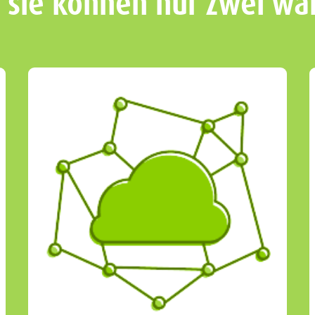
 sie können nur zwei wä
Wird NICHT GUT sein.
So einfach ist das!
Wenn Sie sich jedoch mit weniger
Gutem zufrieden stellen, dann ist das in
Ordnung, aber nicht unser Anspruch, so
arbeiten wir nämlich nicht.