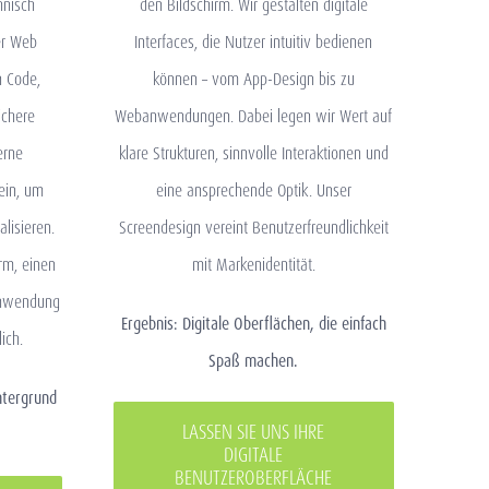
hnisch
den Bildschirm. Wir gestalten digitale
er Web
Interfaces, die Nutzer intuitiv bedienen
n Code,
können – vom App-Design bis zu
ichere
Webanwendungen. Dabei legen wir Wert auf
erne
klare Strukturen, sinnvolle Interaktionen und
ein, um
eine ansprechende Optik. Unser
lisieren.
Screendesign vereint Benutzerfreundlichkeit
rm, einen
mit Markenidentität.
 Anwendung
Ergebnis: Digitale Oberflächen, die einfach
ich.
Spaß machen.
ntergrund
LASSEN SIE UNS IHRE
DIGITALE
BENUTZEROBERFLÄCHE