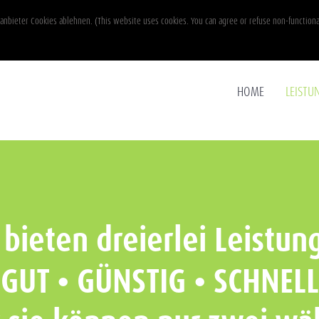
nbieter Cookies ablehnen. (This website uses cookies. You can agree or refuse non-functiona
HOME
LEISTU
 bieten dreierlei Leistun
GUT • GÜNSTIG • SCHNELL