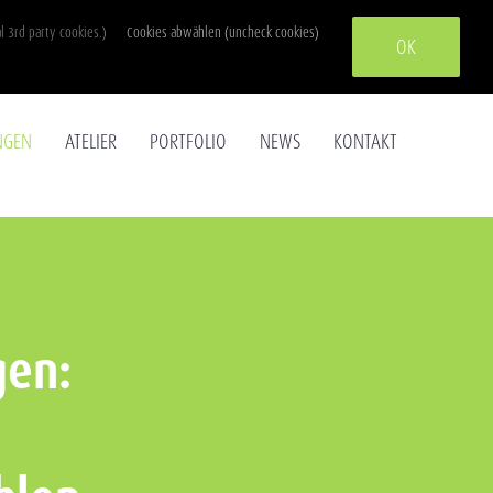
l 3rd party cookies.)
Cookies abwählen (uncheck cookies)
Instagram
OK
NGEN
ATELIER
PORTFOLIO
NEWS
KONTAKT
gen: