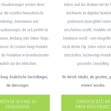
D-Visualisierungen werden Ideen
Videos sind das Medium mit der 
ar. Wir erstellen fotorealistische
Reichweite im digitalen Marketi
enderings, Animationen und
produzieren Bewegtbild-Conten
sualisierungen, die sich perfekt für
Geschichten erzählt, Produkte erk
tionen, Werbung oder Online-Shops
Emotionen weckt – vom Imagefilm
Unsere 3D Creation bringt Produkte
Social-Media-Clip. Dabei setzen wir
 der Produktion in beeindruckender
Botschaften, hochwertige Produk
ualität auf den Bildschirm.
passendes Storytelling.
kung: Realistische Darstellungen,
Ihr Vorteil: Inhalte, die gesehen, g
die überzeugen.
erinnert werden.
HOLEN SIE SICH IHRE 3D-
STARTEN SIE JETZT MIT
PRÄSENTATION.
IHREM VIDEO-PROJEKT.